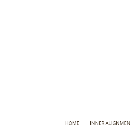
Ga
direct
naar
de
hoofdinhoud
HOME
INNER ALIGNMEN