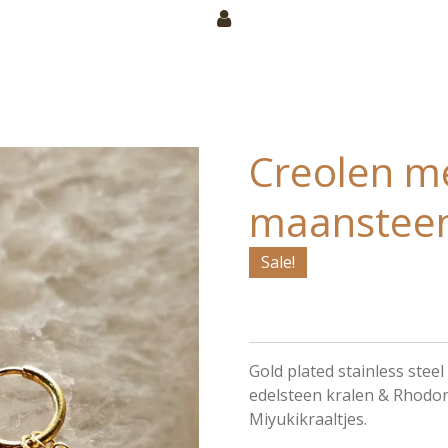
Creolen m
maansteen
Sale!
Gold plated stainless ste
edelsteen kralen & Rhodoni
Miyukikraaltjes.