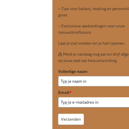
– Tips voor balans, healing en persoonl
groei
– Exclusieve aanbiedingen voor onze
nieuwsbrieflezers
Laat je ziel voeden en je hart openen.
📩 Meld je vandaag nog aan en blijf af
op jouw pad van bewustwording.
Volledige naam
Email
*
Verzenden