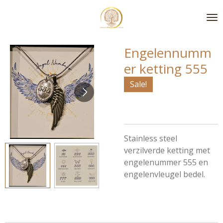
Ga
direct
naar
de
Engelennumm
hoofdinhoud
er ketting 555
Sale!
Stainless steel
verzilverde ketting met
engelenummer 555 en
engelenvleugel bedel.