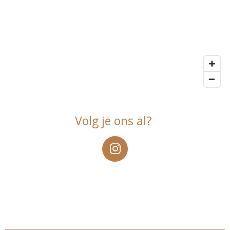
Volg je ons al?
I
n
s
t
a
g
r