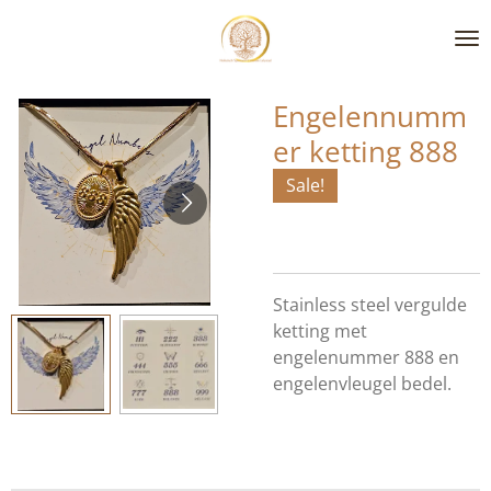
Ga
direct
naar
de
Engelennumm
hoofdinhoud
er ketting 888
Sale!
Stainless steel vergulde
ketting met
engelenummer 888 en
engelenvleugel bedel.