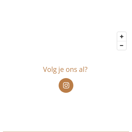
Volg je ons al?
I
n
s
t
a
g
r