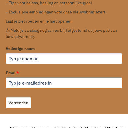
– Tips voor balans, healing en persoonlijke groei
– Exclusieve aanbiedingen voor onze nieuwsbrieflezers
Laat je ziel voeden en je hart openen.
📩 Meld je vandaag nog aan en blijf afgestemd op jouw pad van
bewustwording.
Volledige naam
Email
*
Verzenden