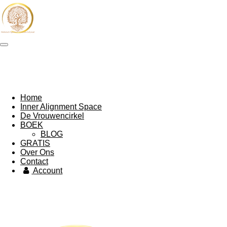
Ga
direct
naar
de
hoofdinhoud
Home
Inner Alignment Space
De Vrouwencirkel
BOEK
BLOG
GRATIS
Over Ons
Contact
Account