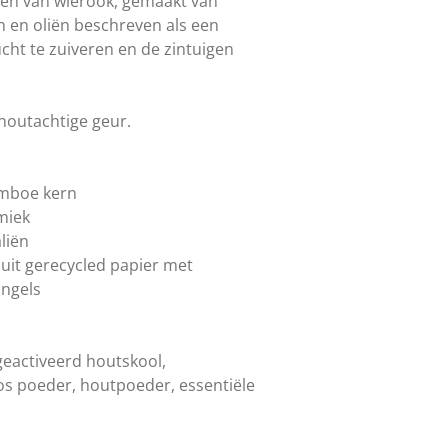
en van wierook, gemaakt van
n en oliën beschreven als een
cht te zuiveren en de zintuigen
houtachtige geur.
amboe kern
miek
aliën
uit gerecycled papier met
Engels
geactiveerd houtskool,
os poeder, houtpoeder, essentiële