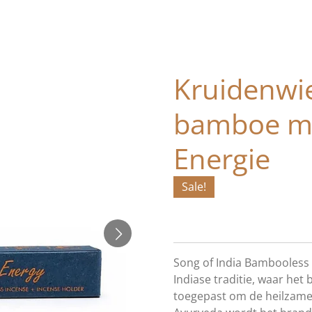
Kruidenwi
bamboe m
Energie
Sale!
Song of India Bambooless 
Indiase traditie, waar he
toegepast om de heilzame