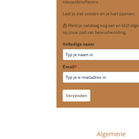
nieuwsbrieflezers
Laat je ziel voeden en je hart openen.
📩 Meld je vandaag nog aan en blijf af
op jouw pad van bewustwording.
Volledige naam
Email
*
Verzenden
Algemene