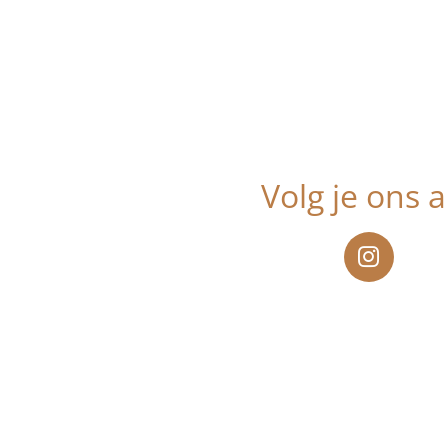
Volg je ons a
I
n
s
t
a
g
r
a