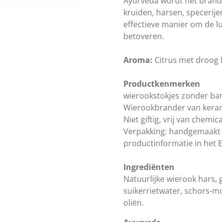
Ayurveda wordt het brand
kruiden, harsen, specerije
effectieve manier om de lu
betoveren.
Aroma:
Citrus met droog 
Productkenmerken
wierookstokjes zonder b
Wierookbrander van kera
Niet giftig, vrij van chemic
Verpakking: handgemaakt 
productinformatie in het 
Ingrediënten
Natuurlijke wierook hars, 
suikerrietwater, schors-m
oliën.