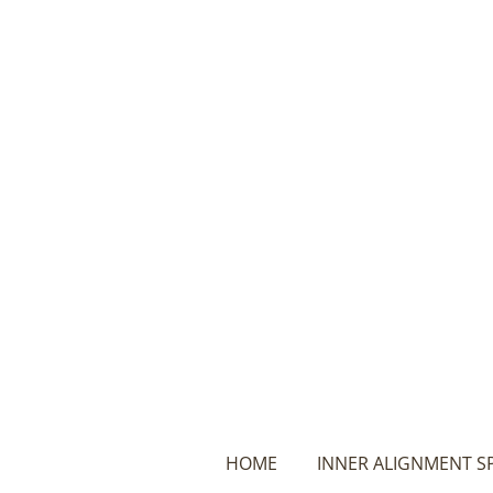
Ga
direct
naar
de
hoofdinhoud
HOME
INNER ALIGNMENT S