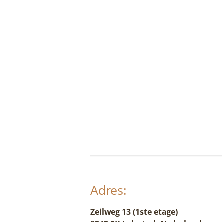
Adres:
Zeilweg 13 (1ste etage)