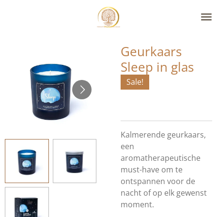
Ga
direct
naar
de
Geurkaars
hoofdinhoud
Sleep in glas
Sale!
Kalmerende geurkaars,
een
aromatherapeutische
must-have om te
ontspannen voor de
nacht of op elk gewenst
moment.