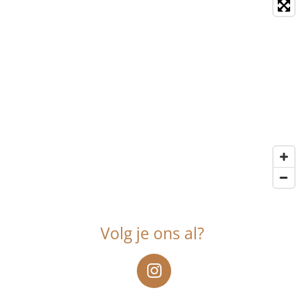
Volg je ons al?
I
n