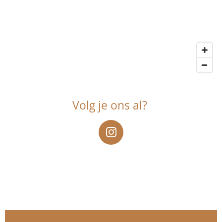
Volg je ons al?
I
n
s
t
a
g
r
a