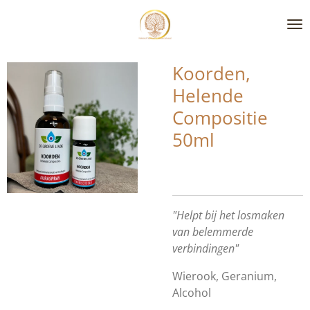
Ga
direct
naar
de
Koorden,
hoofdinhoud
Helende
Compositie
50ml
"Helpt bij het losmaken
van belemmerde
verbindingen"
Wierook,
Geranium,
Alcohol