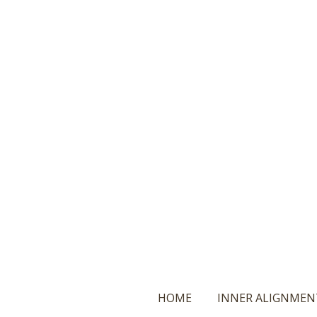
Ga
direct
naar
de
hoofdinhoud
HOME
INNER ALIGNMEN