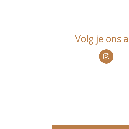
Volg je ons a
I
n
s
t
a
g
r
a
m