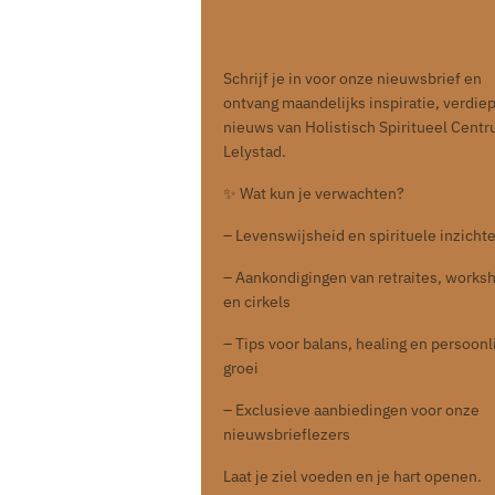
🌿 Blijf verbonden met jouw innerlijke 
Schrijf je in voor onze nieuwsbrief en
ontvang maandelijks inspiratie, verdie
nieuws van Holistisch Spiritueel Cent
Lelystad.
✨ Wat kun je verwachten?
– Levenswijsheid en spirituele inzicht
– Aankondigingen van retraites, works
en cirkels
– Tips voor balans, healing en persoonl
groei
– Exclusieve aanbiedingen voor onze
nieuwsbrieflezers
Laat je ziel voeden en je hart openen.