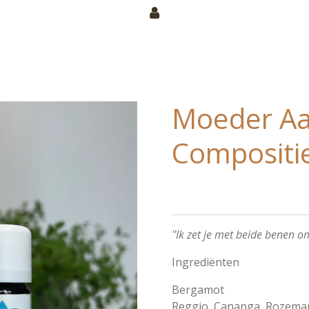
Moeder Aa
Compositi
''Ik zet je met beide benen o
Ingrediënten
Bergamot
Reggio, Cananga, Rozemari