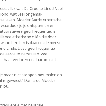
estseller van De Groene Linde! Veel
grond, wat veel ongemak
kse leven. Moeder Aarde etherische
is, waardoor je je ontspannen en
natuurzuivere geurfrequentie, is
llende etherische oliën die door
ewaardeerd en is daarom de meest
ene Linde. Deze geurfrequentie
de aarde te herstellen. Veel
et haar verloren en daarom niet
an je maar niet stoppen met malen en
al is geweest? Dan is de Moeder
r jou.
frequentie met neutrale