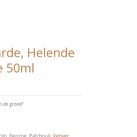
rde, Helende
e 50ml
m de grond''
jn, Benzoë, Patchouli,
Vetiver