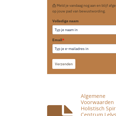
📩 Meld je vandaag nog aan en blijf af
op jouw pad van bewustwording.
Volledige naam
Email
*
Verzenden
Algemene
Voorwaarden
Holistisch Spir
Centrum Lely