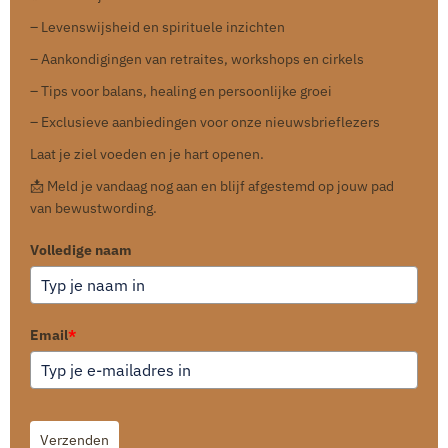
– Levenswijsheid en spirituele inzichten
– Aankondigingen van retraites, workshops en cirkels
– Tips voor balans, healing en persoonlijke groei
– Exclusieve aanbiedingen voor onze nieuwsbrieflezers
Laat je ziel voeden en je hart openen.
📩 Meld je vandaag nog aan en blijf afgestemd op jouw pad
van bewustwording.
Volledige naam
Email
*
Verzenden