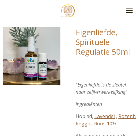
Ga
direct
naar
de
Eigenliefde,
hoofdinhoud
Spirituele
Regulatie 50ml
"Eigenliefde is de sleutel
naar zelfverwerkelijking"
Ingrediënten
Hoblad,
Lavendel
,
Rozenh
Reggio,
Roos 10%
Als je geen eigenliefde