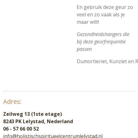
En gebruik deze geur zo
veel en zo vaak als je
maar wilt!
Gezondheidshangers die
bij deze geurfrequentie
passen
Dumortieriet,
Kunziet
en
R
Adres:
Zeilweg 13 (1ste etage)
8243 PK Lelystad, Nederland
06 - 57 66 00 52
info@holistischspiritueelcentrumlelystad.nl