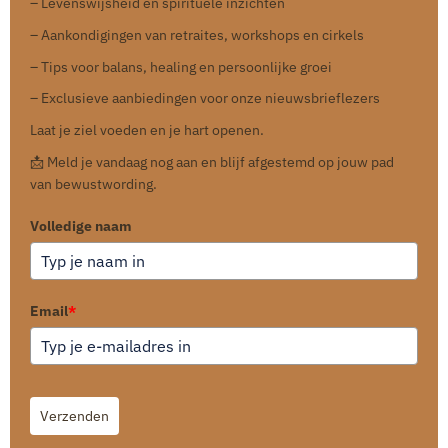
– Levenswijsheid en spirituele inzichten
– Aankondigingen van retraites, workshops en cirkels
– Tips voor balans, healing en persoonlijke groei
– Exclusieve aanbiedingen voor onze nieuwsbrieflezers
Laat je ziel voeden en je hart openen.
📩 Meld je vandaag nog aan en blijf afgestemd op jouw pad
van bewustwording.
Volledige naam
Email
*
Verzenden