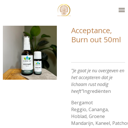
Ga
direct
naar
de
Acceptance,
hoofdinhoud
Burn out 50ml
"Je gaat je nu overgeven en
het accepteren dat je
lichaam rust nodig
heeft"
Ingrediënten
Bergamot
Reggio,
Cananga,
Hoblad,
Groene
Mandarijn,
Kaneel,
Patchou