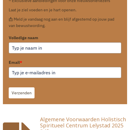
– Exclusieve aanbiedingen voor onze nieuwsbrieflezers
Laat je ziel voeden en je hart openen.
📩 Meld je vandaag nog aan en blijf afgestemd op jouw pad
van bewustwording.
Volledige naam
Email
*
Verzenden
Algemene Voorwaarden Holistisch
Spiritueel Centrum Lelystad 2025