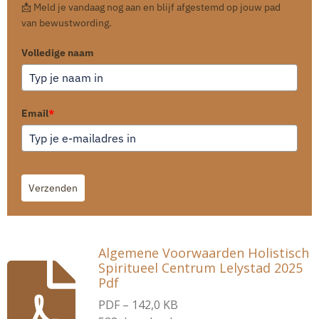
📩 Meld je vandaag nog aan en blijf afgestemd op jouw pad
van bewustwording.
Volledige naam
Email
*
Verzenden
Algemene Voorwaarden Holistisch
Spiritueel Centrum Lelystad 2025
Pdf
PDF – 142,0 KB