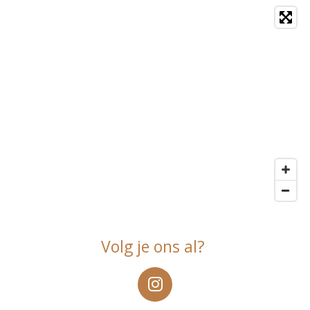
Volg je ons al?
I
n