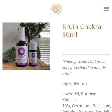
Ga
direct
naar
de
Kruin Chakra
hoofdinhoud
50ml
"Open je kruin chakra en
voel je verbonden met de
bron"
Ingrediënten
Lavendel,
Roomse
Kamille
10%,
Geranium,
Basilicum,
Reggio,
Wierook,
Sandelh