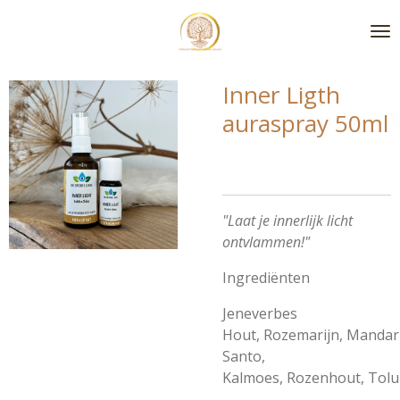
Ga
direct
naar
de
Inner Ligth
hoofdinhoud
auraspray 50ml
"Laat je innerlijk licht
ontvlammen!"
Ingrediënten
Jeneverbes
Hout,
Rozemarijn,
Mandari
Santo,
Kalmoes,
Rozenhout,
Tolu