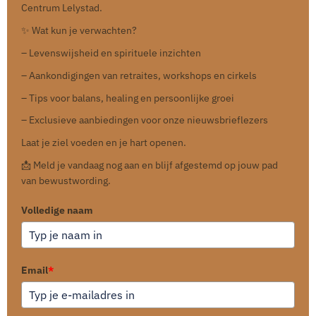
Centrum Lelystad.
✨ Wat kun je verwachten?
– Levenswijsheid en spirituele inzichten
– Aankondigingen van retraites, workshops en cirkels
– Tips voor balans, healing en persoonlijke groei
– Exclusieve aanbiedingen voor onze nieuwsbrieflezers
Laat je ziel voeden en je hart openen.
📩 Meld je vandaag nog aan en blijf afgestemd op jouw pad
van bewustwording.
Volledige naam
Email
*