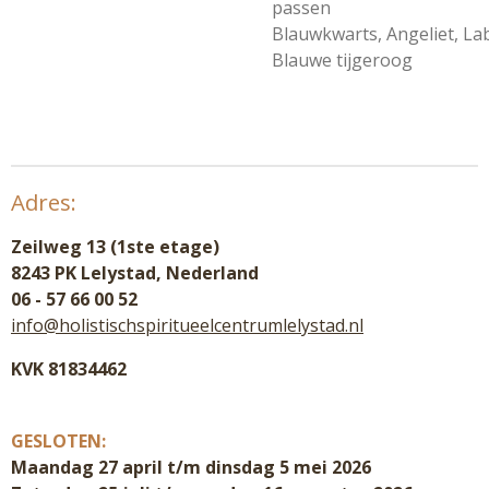
passen
Blauwkwarts,
Angeliet,
Lab
Blauwe tijgeroog
Adres:
Zeilweg 13 (1ste etage)
8243 PK Lelystad, Nederland
06 - 57 66 00 52
info@holistischspiritueelcentrumlelystad.nl
KVK 81834462
GESLOTEN:
Maandag 27 april t/m dinsdag 5 mei 2026