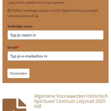
Laat je ziel voeden en je hart openen.
📩 Meld je vandaag nog aan en blijf afgestemd op jouw pad
van bewustwording.
Volledige naam
Email
*
Verzenden
Algemene Voorwaarden Holistisch
Spiritueel Centrum Lelystad 2025
Pdf