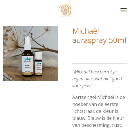
Ga
direct
naar
de
Michaël
hoofdinhoud
auraspray 50ml
"Michaël beschermt je
tegen alles wat niet goed
voor je is"
Aartsengel Michaël is de
hoeder van de eerste
lichtstraal, de kleur is
blauw.
B
lauw is de kleur
van bescherming, rust,