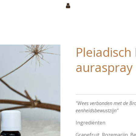
Pleiadisch
auraspray
"Wees verbonden met de Bron
eenheidsbewustzijn"
Ingrediënten
Grapefruit,
Rozemarijn,
Be