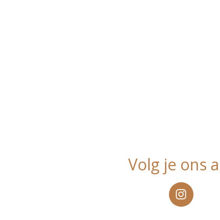
Volg je ons a
I
n