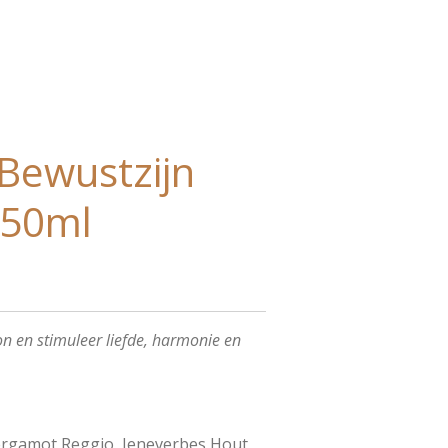
 Bewustzijn
 50ml
 en stimuleer liefde, harmonie en
rgamot Reggio,
Jeneverbes Hout,