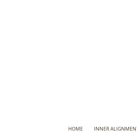
Ga
direct
naar
de
hoofdinhoud
HOME
INNER ALIGNMEN