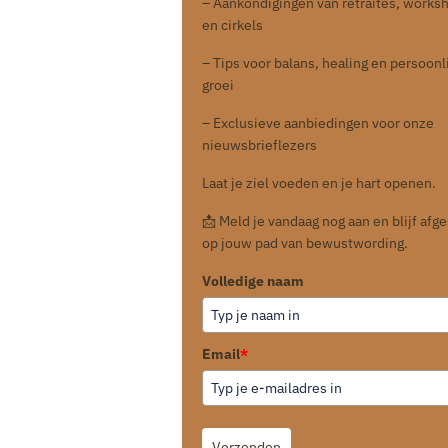
– Aankondigingen van retraites, works
en cirkels
– Tips voor balans, healing en persoonl
groei
– Exclusieve aanbiedingen voor onze
nieuwsbrieflezers
Laat je ziel voeden en je hart openen.
📩 Meld je vandaag nog aan en blijf af
op jouw pad van bewustwording.
Volledige naam
Email
*
Verzenden