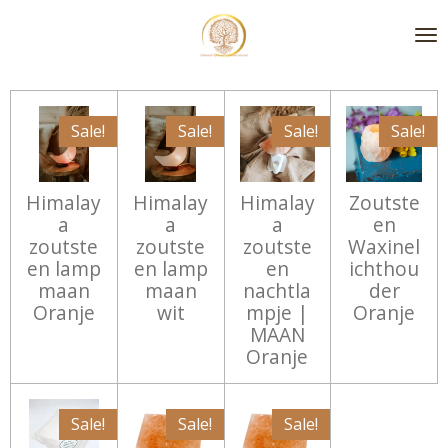
Ga
direct
naar
de
hoofdinhoud
Sale!
Sale!
Sale!
Sale!
Himalay
Himalay
Himalay
Zoutste
a
a
a
en
zoutste
zoutste
zoutste
Waxinel
en lamp
en lamp
en
ichthou
maan
maan
nachtla
der
Oranje
wit
mpje |
Oranje
MAAN
Oranje
Sale!
Sale!
Sale!