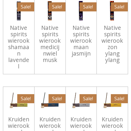
Sale!
Sale!
Sale!
Sale!
Native
Native
Native
Native
spirits
spirits
spirits
spirits
wierook
wierook
wierook
wierook
shamaa
medicij
maan
zon
n
nwiel
jasmijn
ylang
lavende
musk
ylang
l
Sale!
Sale!
Sale!
Sale!
Kruiden
Kruiden
Kruiden
Kruiden
wierook
wierook
wierook
wierook