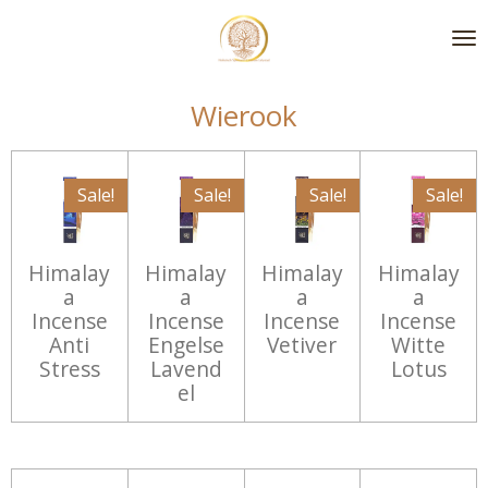
Ga
direct
naar
de
Wierook
hoofdinhoud
Sale!
Sale!
Sale!
Sale!
Himalay
Himalay
Himalay
Himalay
a
a
a
a
Incense
Incense
Incense
Incense
Anti
Engelse
Vetiver
Witte
Stress
Lavend
Lotus
el