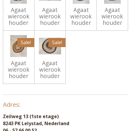
Agaat
Agaat
Agaat
Agaat
wierook
wierook
wierook
wierook
houder
houder
houder
houder
Sale!
Sale!
Agaat
Agaat
wierook
wierook
houder
houder
Adres:
Zeilweg 13 (1ste etage)
8243 PK Lelystad, Nederland
06 - 57 66 00 52