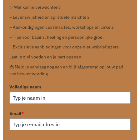
✨ Wat kun je verwachten?
– Levenswijsheid en spirituele inzichten
– Aankondigingen van retraites, workshops en cirkels
– Tips voor balans, healing en persoonlijke groei
– Exclusieve aanbiedingen voor onze nieuwsbrieflezers
Laat je ziel voeden en je hart openen.
📩 Meld je vandaag nog aan en blijf afgestemd op jouw pad
van bewustwording.
Volledige naam
Email
*