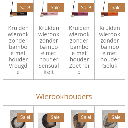
Sale!
Sale!
Sale!
Sale!
Kruiden
Kruiden
Kruiden
Kruiden
wierook
wierook
wierook
wierook
zonder
zonder
zonder
zonder
bambo
bambo
bambo
bambo
e met
e met
e met
e met
houder
houder
houder
houder
Vreugd
Sensual
Zoethei
Geluk
e
iteit
d
Wierookhouders
Sale!
Sale!
Sale!
Sale!